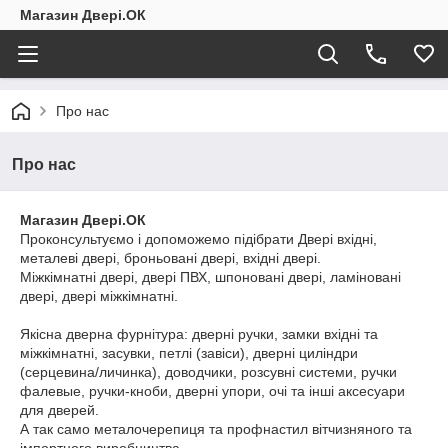
Магазин Двері.ОК
Про нас
Про нас
Магазин Двері.ОК
Проконсультуємо і допоможемо підібрати Двері вхідні,
металеві двері, броньовані двері, вхідні двері.
Міжкімнатні двері, двері ПВХ, шпоновані двері, ламіновані
двері, двері міжкімнатні.
Якісна дверна фурнітура: дверні ручки, замки вхідні та
міжкімнатні, засувки, петлі (завіси), дверні циліндри
(серцевина/личинка), доводчики, розсувні системи, ручки
фалевые, ручки-кноби, дверні упори, очі та інші аксесуари
для дверей.
А так само металочерепиця та профнастил вітчизняного та