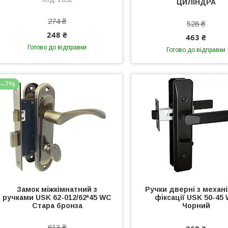
ЦИЛІНДРА
274 ₴
528 ₴
248 ₴
463 ₴
Готово до відправки
Готово до відправки
–7%
Замок міжкімнатний з
Ручки дверні з механ
ручками USK 62-012/62*45 WC
фіксації USK 50-45
Стара бронза
Чорний
613 ₴