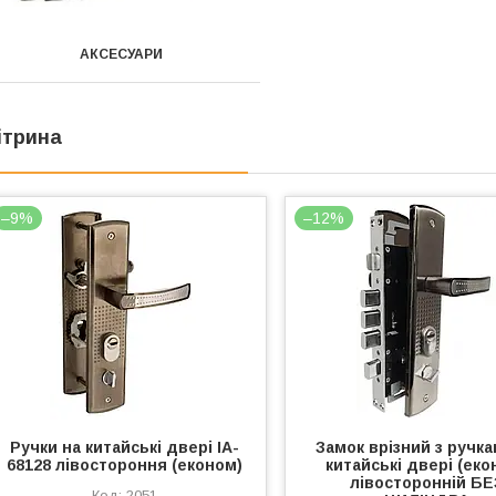
АКСЕСУАРИ
ітрина
–9%
–12%
Ручки на китайські двері IA-
Замок врізний з ручка
68128 лівостороння (економ)
китайські двері (еко
лівосторонній БЕ
2051