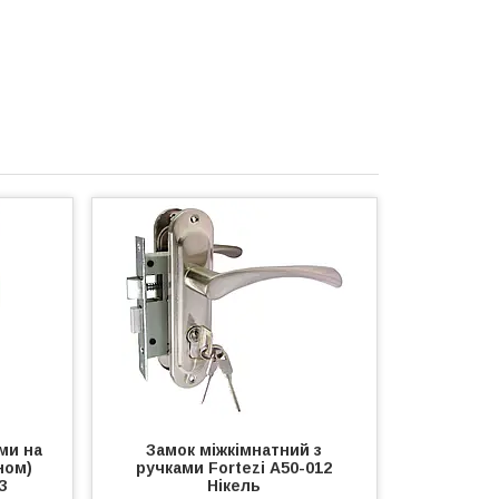
ми на
Замок міжкімнатний з
ном)
ручками Fortezi А50-012
З
Нікель