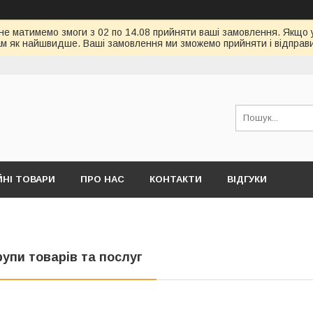
 не матимемо змоги з 02 по 14.08 прийняти ваші замовлення. Якщо 
ам як найшвидше. Ваші замовлення ми зможемо прийняти і відправит
ЙНІ ТОВАРИ
ПРО НАС
КОНТАКТИ
ВІДГУКИ
рупи товарів та послуг