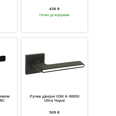
436 ₴
Готово до відправки
ізмом
Ручки дверні USK A-90030
 WC
Ultra Чорні
509 ₴