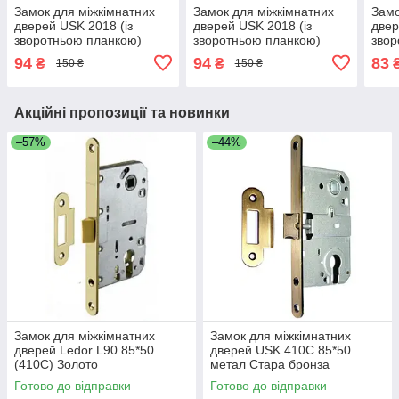
Замок для міжкімнатних
Замок для міжкімнатних
Замо
дверей USK 2018 (із
дверей USK 2018 (із
двер
зворотньою планкою)
зворотньою планкою)
звор
Золото
Стара бронза
94
94
83
₴
₴
150 ₴
150 ₴
Акційні пропозиції та новинки
–57%
–44%
Замок для міжкімнатних
Замок для міжкімнатних
дверей Ledor L90 85*50
дверей USK 410C 85*50
(410С) Золото
метал Стара бронза
Готово до відправки
Готово до відправки