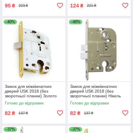
95
124
₴
₴
223 ₴
221 ₴
–40%
–40%
Замок для міжкімнатних
Замок для міжкімнатних
дверей USK 2018 (без
дверей USK 2018 (без
зворотньої планки) Золото
зворотньої планки) Нікель
Готово до відправки
Готово до відправки
82
82
₴
₴
137 ₴
137 ₴
–37%
–37%