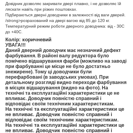
Довідник дозволяє закривати двері плавно, і не дозволяє їй
ляскати навіть при різких поштовхах.
Підбираються дверні доводчики в залежності від ваги дверей.
/strong>розрахований на двері вагою від 85 до 120 кг.
Температурний режим роботи дверного доводчика: від - 30С
до +40С.
Колір:
коричневий
УВАГА!!!
Даний дверний доводчик має незначний дефект
фарбування. В районі валу редуктора було
помічено відшарування фарби (можливо на заводі
при фарбуванні це місце не було достатньо
знежирене). Тому ці доводчики були
перефарбовані (в заводських умовах). При
детальному розгляді видно переходи фарбування
в місцях відшарування (видно на фото). На
технічні та експлуатаційні характеристики це не
впливає. Доводчик повністю справний і
відповідає своїм технічним характеристикам.
На технічні та експлуатаційні характеристики це
не впливає. Доводчик повністю справний і
відповідає своїм технічним характеристикам.
На технічні та експлуатаційні характеристики це
не впливає. Доводчик повністю справний і