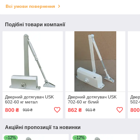
Всі умови повернення
Подібні товари компанії
Дверний дотягувач USK
Дверний дотягувач USK
Двер
602-60 кг метал
702-60 кг білий
502-
800
862
800
₴
₴
910 ₴
911 ₴
Акційні пропозиції та новинки
–12%
–12%