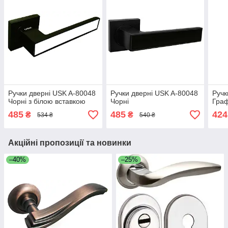
Ручки дверні USK A-80048
Ручки дверні USK A-80048
Ручк
Чорні з білою вставкою
Чорні
Граф
485
485
424
₴
₴
534 ₴
540 ₴
Акційні пропозиції та новинки
–40%
–25%