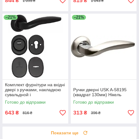
844
815
₴
₴
1 095 ₴
1 043 ₴
–21%
–21%
Комплект фурнітури на вхідні
двері з ручками, накладкою
Ручки дверні USK A-58195
сувальдной і
(квадрат 130мм) Нікель
броненакладкою під циліндр,
Готово до відправки
Готово до відправки
Чорний
643
313
₴
₴
816 ₴
396 ₴
Показати ще