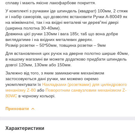
сплаву і мають якісне лакофарбове покриття.
У комплекті з ручками іде шпиндель (квадрат) 100мм, 2 стяжк
и і набір саморізів, що дозволяє встановити Ручки A-80049 як
на міжкімнатні, так і на вхідні металеві чи дерев"яні двері
(ширина полотна 30-40мм).
Довжина цієї ручки 130мм і вага 185г, та6 що вона добре
виглядатиме і на вхідних металевих дверях.
Розмір розетки – 50*50мм, товщина розетки – 9мм
Для встановлення цих ручок на дверне полотно ширше 40мм,
в нашому магазині ви можете додатково придбати шпиндель
довгої 120мм, 130мм або 150мм.
Залежно від того, з яким замикаючим механізмом
застосовуються дані ручки, ми можемо окремо
укомплектувати їх
Накладками (розетками) для циліндрового
механізму Z-80
або
Поворотним санвузловим механізмом Z-
80WC
в чорному кольорі.
Приховати
Характеристики