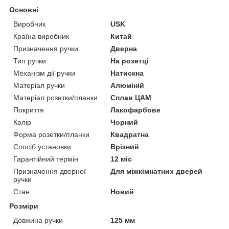
Основні
Виробник
USK
Країна виробник
Китай
Призначення ручки
Дверна
Тип ручки
На розетці
Механізм дії ручки
Натискна
Матеріал ручки
Алюміній
Матеріал розетки/планки
Сплав ЦАМ
Покриття
Лакофарбове
Колір
Чорний
Форма розетки/планки
Квадратна
Спосіб установки
Врізний
Гарантійний термін
12 міс
Призначення дверної
Для міжкімнатних дверей
ручки
Стан
Новий
Розміри
Довжина ручки
125 мм