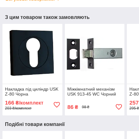
З цим товаром також замовляють
Накладка під циліндр USK
Міжкімнатний механізм
Накл
Z-80 Чорна
USK 913-45 WC Чорний
Z-8
166
257
₴/комплект
86
₴
98 ₴
203 ₴/комплект
295 ₴
Подібні товари компанії