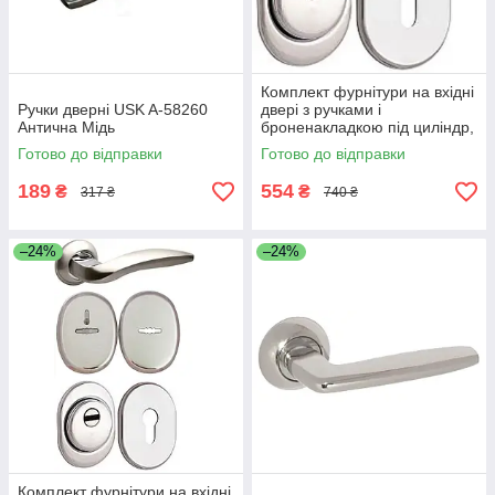
Комплект фурнітури на вхідні
Ручки дверні USK A-58260
двері з ручками і
Антична Мідь
броненакладкою під циліндр,
Нікель
Готово до відправки
Готово до відправки
189
554
₴
₴
317 ₴
740 ₴
–24%
–24%
Комплект фурнітури на вхідні