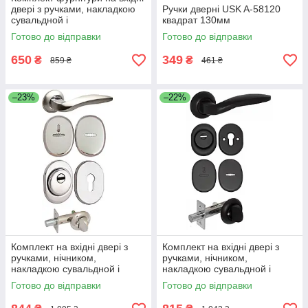
двері з ручками, накладкою
Ручки дверні USK A-58120
сувальдной і
квадрат 130мм
броненакладкою під циліндр,
Готово до відправки
Готово до відправки
Нікель
650
349
₴
₴
859 ₴
461 ₴
–23%
–22%
Комплект на вхідні двері з
Комплект на вхідні двері з
ручками, нічником,
ручками, нічником,
накладкою сувальдной і
накладкою сувальдной і
броненакладкою під циліндр,
броненакладкою під циліндр,
Готово до відправки
Готово до відправки
Нікель
Чорний