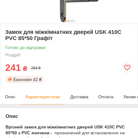
Замок для міжкімнатних дверей USK 410C
PVC 85*50 Графіт
Готово до відправки
Роздріб
241
₴
283 ₴
Економія
42 ₴
Опис
Характеристики
Доставка
Оплата
Умови 
Опис
Врізний замок для міжкімнатних дверей USK 410C PVC
85*50 з PVC язичком -
призначений для встановлення на