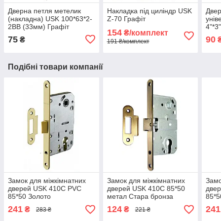
Дверна петля метелик
Накладка під циліндр USK
Двер
(накладна) USK 100*63*2-
Z-70 Графіт
унів
2BB (33мм) Графіт
4"*3
154
₴/комплект
(гра
75
90
₴
191 ₴/комплект
Подібні товари компанії
Замок для міжкімнатних
Замок для міжкімнатних
Замо
дверей USK 410C PVC
дверей USK 410C 85*50
две
85*50 Золото
метал Стара бронза
85*5
план
241
124
241
₴
₴
283 ₴
221 ₴