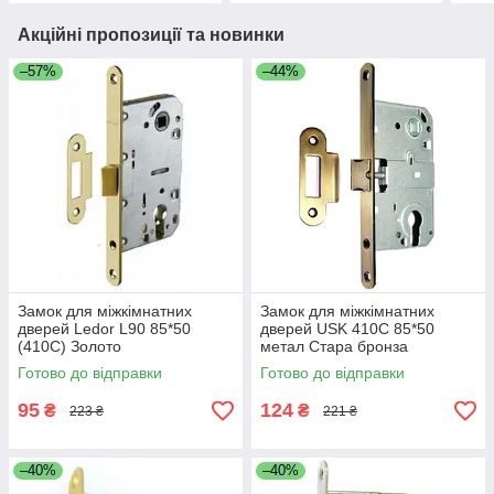
Акційні пропозиції та новинки
–57%
–44%
Замок для міжкімнатних
Замок для міжкімнатних
дверей Ledor L90 85*50
дверей USK 410C 85*50
(410С) Золото
метал Стара бронза
Готово до відправки
Готово до відправки
95
124
₴
₴
223 ₴
221 ₴
–40%
–40%