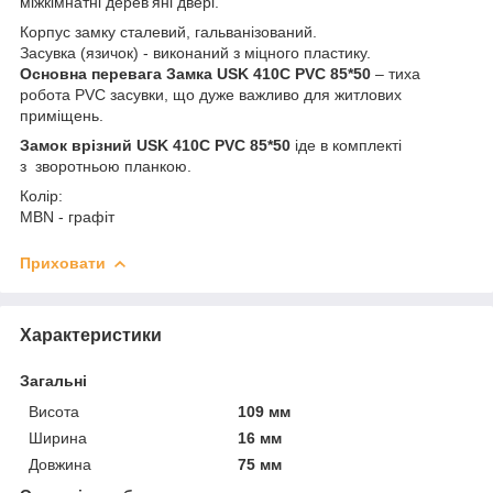
міжкімнатні дерев'яні двері.
Корпус замку сталевий, гальванізований.
Засувка (язичок) - виконаний з міцного пластику.
Основна перевага Замка USK 410C PVC 85*50
– тиха
робота PVC засувки, що дуже важливо для житлових
приміщень.
Замок врізний USK 410C PVC 85*50
іде в комплекті
з зворотньою планкою.
Колір:
MBN - графіт
Приховати
Характеристики
Загальні
Висота
109 мм
Ширина
16 мм
Довжина
75 мм