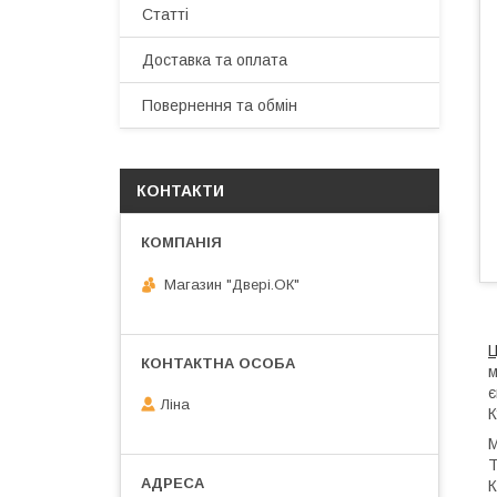
Статті
Доставка та оплата
Повернення та обмін
КОНТАКТИ
Магазин "Двері.ОК"
Ц
м
є
Ліна
К
М
Т
К