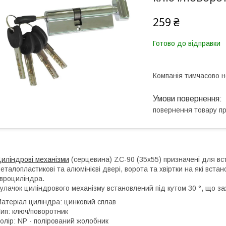
259 ₴
Готово до відправки
Компанія тимчасово 
повернення товару п
иліндрові механізми
(серцевина) ZC-90 (35x55) призначені для вст
еталопластикові та алюмінієві двері, ворота та хвіртки на які вст
вроциліндра.
улачок циліндрового механізму встановлений під кутом 30 °, що з
атеріал циліндра: цинковий сплав
ип: ключ/поворотник
олір: NP - полірований жолобник