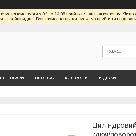
 не матимемо змоги з 02 по 14.08 прийняти ваші замовлення. Якщо 
ам як найшвидше. Ваші замовлення ми зможемо прийняти і відправит
ЙНІ ТОВАРИ
ПРО НАС
КОНТАКТИ
ВІДГУКИ
Циліндровий
ключ/поворо