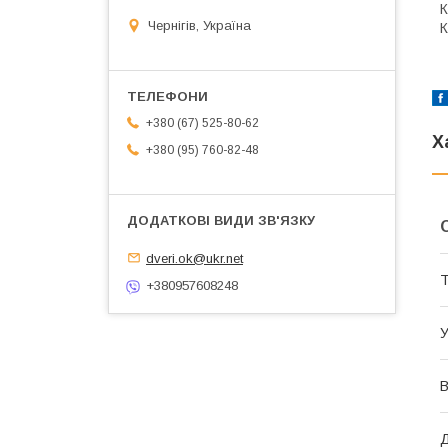
К
Чернігів, Україна
К
+380 (67) 525-80-62
Х
+380 (95) 760-82-48
dveri.ok@ukr.net
Т
+380957608248
У
В