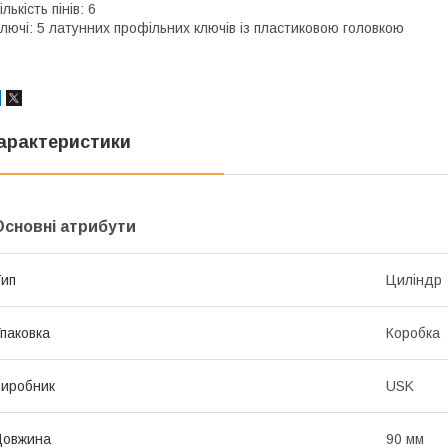
ількість пінів: 6
лючі: 5 латунних профільних ключів із пластиковою головкою
арактеристики
Основні атрибути
ип
Циліндр
паковка
Коробка
иробник
USK
Довжина
90 мм