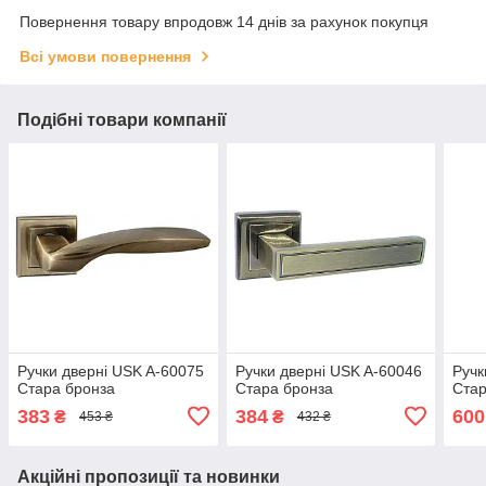
Повернення товару впродовж 14 днів за рахунок покупця
Всі умови повернення
Подібні товари компанії
Ручки дверні USK A-60075
Ручки дверні USK A-60046
Ручк
Стара бронза
Стара бронза
Стар
383
384
600
₴
₴
453 ₴
432 ₴
Акційні пропозиції та новинки