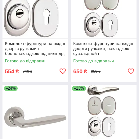
Комплект фурнітури на вхідні
Комплект фурнітури на вхідні
двері з ручками і
двері з ручками, накладкою
броненакладкою під циліндр,
сувальдной і
Нікель
броненакладкою під циліндр,
Готово до відправки
Готово до відправки
Нікель
554
650
₴
₴
740 ₴
859 ₴
–24%
–23%