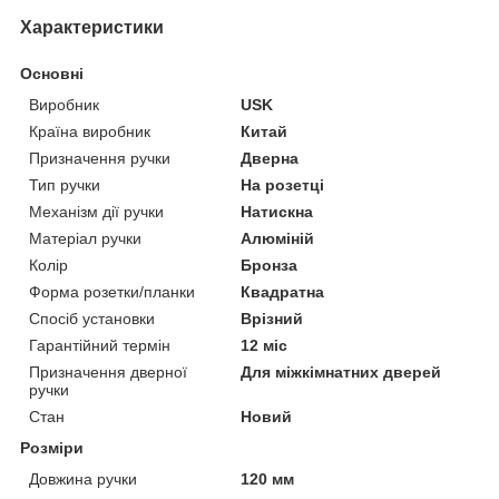
Характеристики
Основні
Виробник
USK
Країна виробник
Китай
Призначення ручки
Дверна
Тип ручки
На розетці
Механізм дії ручки
Натискна
Матеріал ручки
Алюміній
Колір
Бронза
Форма розетки/планки
Квадратна
Спосіб установки
Врізний
Гарантійний термін
12 міс
Призначення дверної
Для міжкімнатних дверей
ручки
Стан
Новий
Розміри
Довжина ручки
120 мм