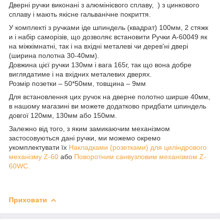
Дверні ручки виконані з алюмінієвого сплаву, ) з цинкового
сплаву і мають якісне гальванічне покриття.
У комплекті з ручками іде шпиндель (квадрат) 100мм, 2 стяжк
и і набір саморізів, що дозволяє встановити Ручки A-60049 як
на міжкімнатні, так і на вхідні металеві чи дерев'ні двері
(ширина полотна 30-40мм).
Довжина цієї ручки 130мм і вага 165г, так що вона добре
виглядатиме і на вхідних металевих дверях.
Розмір позетки – 50*50мм, товщина – 9мм
Для встановлення цих ручок на дверне полотно ширше 40мм,
в нашому магазині ви можете додатково придбати шпиндель
довгої 120мм, 130мм або 150мм.
Залежно від того, з яким замикаючим механізмом
застосовуються дані ручки, ми можемо окремо
укомплектувати їх
Накладками (розетками) для циліндрового
механізму Z-60
або
Поворотним санвузловим механізмом Z-
60WC.
Приховати