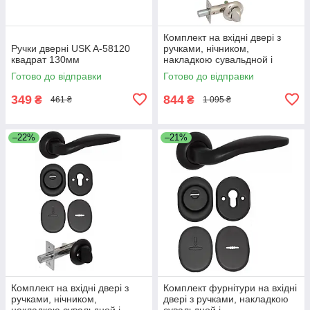
Комплект на вхідні двері з
Ручки дверні USK A-58120
ручками, нічником,
квадрат 130мм
накладкою сувальдной і
броненакладкою під циліндр,
Готово до відправки
Готово до відправки
Нікель
349
844
₴
₴
461 ₴
1 095 ₴
–22%
–21%
Комплект на вхідні двері з
Комплект фурнітури на вхідні
ручками, нічником,
двері з ручками, накладкою
накладкою сувальдной і
сувальдной і