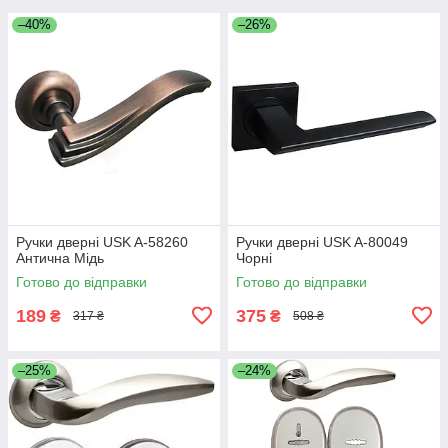
–40%
–26%
Ручки дверні USK A-58260
Ручки дверні USK A-80049
Антична Мідь
Чорні
Готово до відправки
Готово до відправки
189
375
₴
₴
317 ₴
508 ₴
–25%
–24%