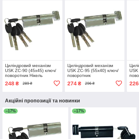
Циліндровий механізм
Циліндровий механізм
Цилі
USK ZC-90 (45x45) ключ/
USK ZC-95 (55x40) ключ/
USK 
поворотник Нікель
поворотник
пово
248
274
226
₴
₴
289 ₴
296 ₴
Акційні пропозиції та новинки
–17%
–17%