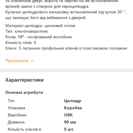
та алюмінієві двері, ворота та хвіртки на які встановлений
врізний замок з отвором для євроциліндра.
Кулачок циліндрового механізму встановлений під кутом 30 °,
що захищає його від вибивання з дверей.
Матеріал циліндра: цинковий сплав
Тип: ключ/поворотник
Колір: NP - полірований жолобник
Кількість пінів: 6
Ключі: 5 латунних профільних ключів із пластиковою головкою
Приховати
Характеристики
Основні атрибути
Тип
Циліндр
Упаковка
Коробка
Виробник
USK
Довжина
90 мм
Кількість ключів в
5 шт.