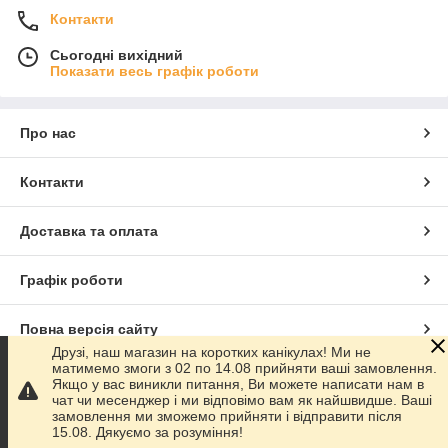
Контакти
Сьогодні вихідний
Показати весь графік роботи
Про нас
Контакти
Доставка та оплата
Графік роботи
Повна версія сайту
Друзі, наш магазин на коротких канікулах! Ми не
матимемо змоги з 02 по 14.08 прийняти ваші замовлення.
Сайт створено на маркетплейсі
Prom.ua
Якщо у вас виникли питання, Ви можете написати нам в
чат чи месенджер і ми відповімо вам як найшвидше. Ваші
замовлення ми зможемо прийняти і відправити після
Політика конфіденційності
15.08. Дякуємо за розуміння!