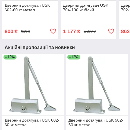
Дверний дотягувач USK
Дверний дотягувач USK
Двер
602-60 кг метал
704-100 кг білий
702-
800
1 177
862
₴
₴
910 ₴
1 267 ₴
Акційні пропозиції та новинки
–12%
–12%
Дверний дотягувач USK 602-
Дверний дотягувач USK 502-
60 кг метал
60 кг метал