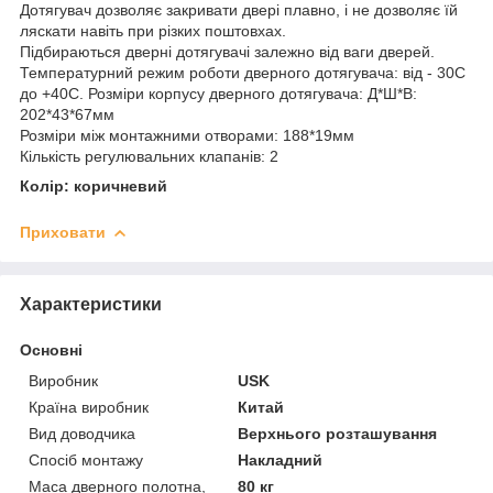
Дотягувач дозволяє закривати двері плавно, і не дозволяє їй
ляскати навіть при різких поштовхах.
Підбираються дверні дотягувачі залежно від ваги дверей.
Температурний режим роботи дверного дотягувача: від - 30С
до +40С. Розміри корпусу дверного дотягувача: Д*Ш*В:
202*43*67мм
Розміри між монтажними отворами: 188*19мм
Кількість регулювальних клапанів: 2
Колір: коричневий
Приховати
Характеристики
Основні
Виробник
USK
Країна виробник
Китай
Вид доводчика
Верхнього розташування
Спосіб монтажу
Накладний
Маса дверного полотна,
80 кг