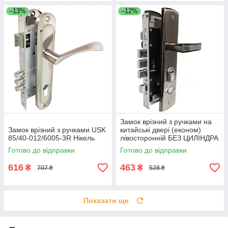
–13%
–12%
Замок врізний з ручками на
Замок врізний з ручками USK
китайські двері (економ)
85/40-012/6005-3R Нікель
лівосторонній БЕЗ ЦИЛІНДРА
Готово до відправки
Готово до відправки
616
463
₴
₴
707 ₴
528 ₴
Показати ще