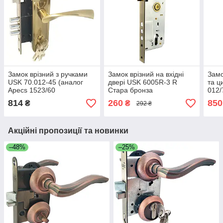
Замок врізний з ручками
Замок врізний на вхідні
Замо
USK 70.012-45 (аналог
двері USK 6005R-3 R
та ц
Apecs 1523/60
Стара бронза
012/
BS45*70мм) Стара бронза
814
260
850
₴
₴
292 ₴
Акційні пропозиції та новинки
–48%
–25%