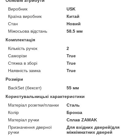
Основні атрибути
Виробник
USK
Країна виробник
Китай
Стан
Новий
Міжосьова відстань
58.5 мм
Комплектація
Кількість ручок
2
Саморізи
True
Стяжка в зборі
True
Наявність замка
True
Розміри
BackSet (бексет)
55 мм
Користувальницькі характеристики
Матеріал розетки/планки
Сталь
Колір
Бронза
Матеріал ручки
Сплав ZAMAK
Призначення дверної
Для вхідних дверей/для
ручки
міжкімнатних дверей