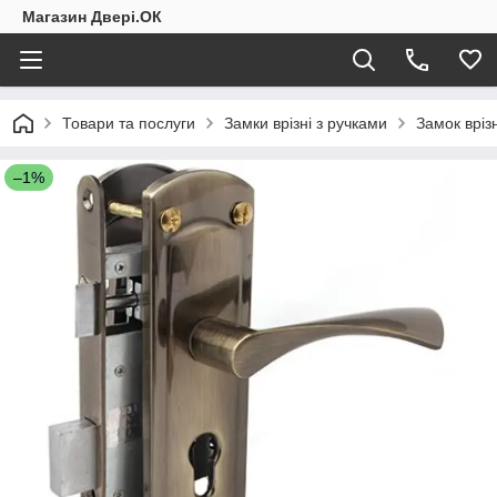
Магазин Двері.ОК
Товари та послуги
Замки врізні з ручками
Замок вріз
–1%