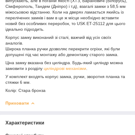
випускають, але в поганій якості (ХТЗ, Барановичі (Білорусь),
Сімферополь, Тандем (Дніпро) і т.д), взагалі замки з 58,5 мм
міжосьовою відстанню. Коли на дверях ламається якийсь із
перелічених замків і вам в це ж місце необхідно вставити
новий без особливих переробок, то USK ET-25112 для цього
ідеально підходить.
Корпус замку виконаний зі сталі, важчий від усіх своїх
аналогів.
Широка планка ручки дозволяє перекрити огріхи, які були
допущені під час монтажу або демонтажу старого замка.
Ціна замку вказана без циліндра. Будь-який циліндр можна
замовити з розділу
циліндрові механізми
.
У комплект входять корпус замка, ручки, зворотня планка та
стяжки 6 мм.
Колір: Стара бронза
Приховати
Характеристики