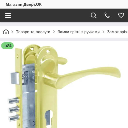
Магазин Двері.ОК
Товари та послуги
Замки врізні з ручками
Замок вріз
–4%