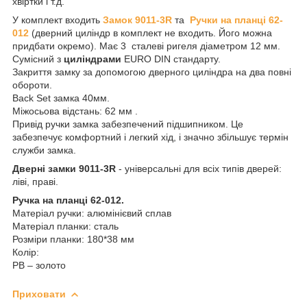
хвіртки і т.д.
У комплект входить
Замок 9011-3R
та
Ручки на планці 62-
012
(дверний циліндр в комплект не входить. Його можна
придбати окремо). Має 3 сталеві ригеля діаметром 12 мм.
Сумісний з
циліндрами
EURO DIN стандарту.
Закриття замку за допомогою дверного циліндра на два повні
обороти.
Back Set замка 40мм.
Міжосьова відстань: 62 мм .
Привід ручки замка забезпечений підшипником. Це
забезпечує комфортний і легкий хід, і значно збільшує термін
служби замка.
Дверні замки 9011-3R
- універсальні для всіх типів дверей:
ліві, праві.
Ручка на планці 62-012.
Матеріал ручки: алюмінієвий сплав
Матеріал планки: сталь
Розміри планки: 180*38 мм
Колір:
РВ – золото
Приховати