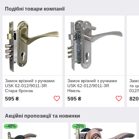
Подібні товари компанії
Замок врізний з ручками
Замок врізний з ручками
Замо
USK 62-012/9011-3R
USK 62-012/9011-3R
та ц
Стара бронза
Нікель
012/
595
595
820
₴
₴
Акційні пропозиції та новинки
–48%
–25%