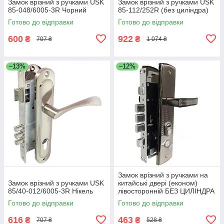
Замок врізний з ручками USK
Замок врізний з ручками USK
85-048/6005-3R Чорний
85-112/252R (без циліндра)
Готово до відправки
Готово до відправки
600
922
₴
₴
707 ₴
1 074 ₴
–13%
–12%
Замок врізний з ручками на
Замок врізний з ручками USK
китайські двері (економ)
85/40-012/6005-3R Нікель
лівосторонній БЕЗ ЦИЛІНДРА
Готово до відправки
Готово до відправки
616
463
₴
₴
707 ₴
528 ₴