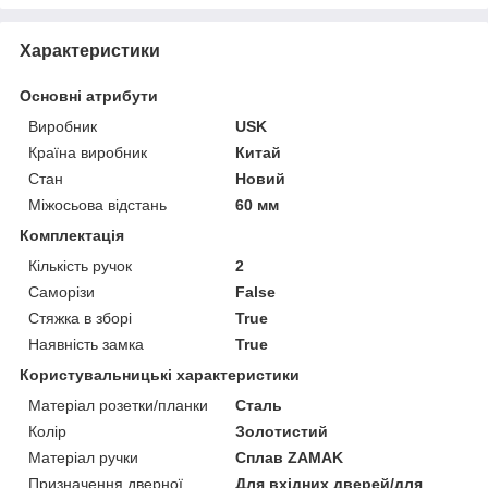
Характеристики
Основні атрибути
Виробник
USK
Країна виробник
Китай
Стан
Новий
Міжосьова відстань
60 мм
Комплектація
Кількість ручок
2
Саморізи
False
Стяжка в зборі
True
Наявність замка
True
Користувальницькі характеристики
Матеріал розетки/планки
Сталь
Колір
Золотистий
Матеріал ручки
Сплав ZAMAK
Призначення дверної
Для вхідних дверей/для