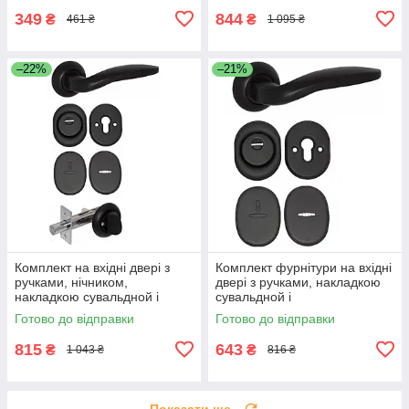
349
844
₴
₴
461 ₴
1 095 ₴
–22%
–21%
Комплект на вхідні двері з
Комплект фурнітури на вхідні
ручками, нічником,
двері з ручками, накладкою
накладкою сувальдной і
сувальдной і
броненакладкою під циліндр,
броненакладкою під циліндр,
Готово до відправки
Готово до відправки
Чорний
Чорний
815
643
₴
₴
1 043 ₴
816 ₴
Показати ще