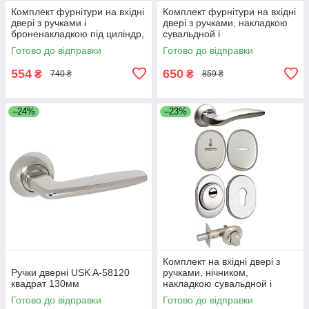
Комплект фурнітури на вхідні
Комплект фурнітури на вхідні
двері з ручками і
двері з ручками, накладкою
броненакладкою під циліндр,
сувальдной і
Нікель
броненакладкою під циліндр,
Готово до відправки
Готово до відправки
Нікель
554
650
₴
₴
740 ₴
859 ₴
–24%
–23%
Комплект на вхідні двері з
Ручки дверні USK A-58120
ручками, нічником,
квадрат 130мм
накладкою сувальдной і
броненакладкою під циліндр,
Готово до відправки
Готово до відправки
Нікель