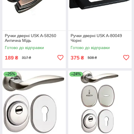
Ручки дверні USK A-58260
Ручки дверні USK A-80049
Антична Мідь
Чорні
Готово до відправки
Готово до відправки
189
375
₴
₴
317 ₴
508 ₴
–25%
–24%