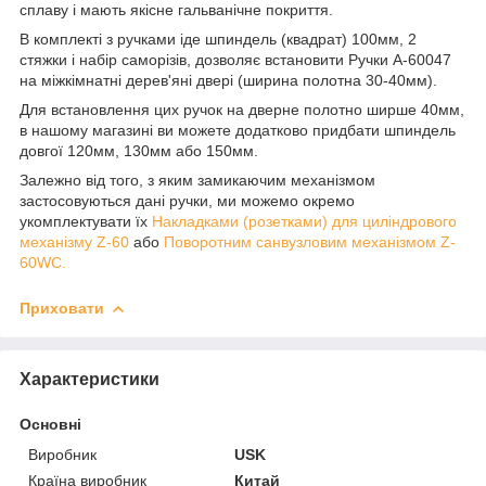
сплаву і мають якісне гальванічне покриття.
В комплекті з ручками іде шпиндель (квадрат) 100мм, 2
стяжки і набір саморізів, дозволяє встановити Ручки A-60047
на міжкімнатні дерев'яні двері (ширина полотна 30-40мм).
Для встановлення цих ручок на дверне полотно ширше 40мм,
в нашому магазині ви можете додатково придбати шпиндель
довгої 120мм, 130мм або 150мм.
Залежно від того, з яким замикаючим механізмом
застосовуються дані ручки, ми можемо окремо
укомплектувати їх
Накладками (розетками) для циліндрового
механізму Z-60
або
Поворотним санвузловим механізмом Z-
60WC.
Приховати
Характеристики
Основні
Виробник
USK
Країна виробник
Китай