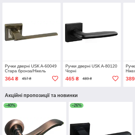
Ручки дверні USK A-60049
Ручки дверні USK A-80120
Ручк
Стара бронза/Нікель
Чорні
Ніке
364
465
389
₴
₴
457 ₴
489 ₴
Акційні пропозиції та новинки
–40%
–26%