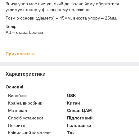
Знизу упор має виступ, який дозволяє йому обертатися і
утримує стопор у фіксованому положенні.
Розмір основи (діаметр) – 45мм, висота упору – 25мм.
Колір:
АВ – стара бронза
Приховати
Характеристики
Основні
Виробник
USK
Країна виробник
Китай
Матеріал
Сплав ЦАМ
Спосіб установки
Підлоговий
Покриття
Гальваніка
Кріпильний комплект
Так