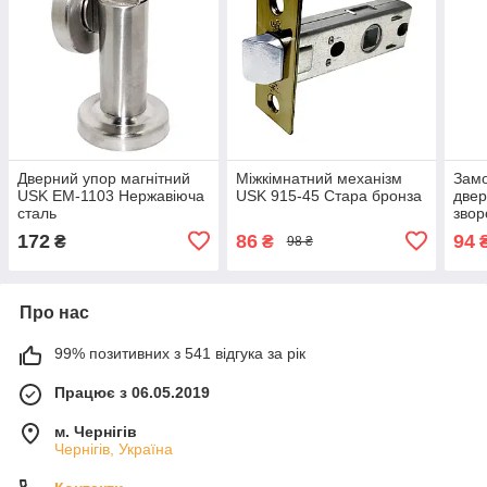
Дверний упор магнітний
Міжкімнатний механізм
Замо
USK EM-1103 Нержавіюча
USK 915-45 Стара бронза
двер
сталь
звор
Стар
172
86
94
₴
₴
98 ₴
Про нас
99% позитивних з 541 відгука за рік
Працює з 06.05.2019
м. Чернігів
Чернігів, Україна