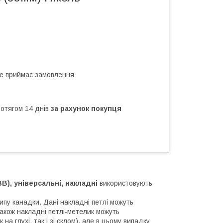
не приймає замовлення
ротягом 14 днів
за рахунок покупця
B), універсальні, накладні
використовують
ипу канадки. Дані накладні петлі можуть
акож накладні петлі-метелик можуть
на глухі, так і зі склом), але в цьому випадку