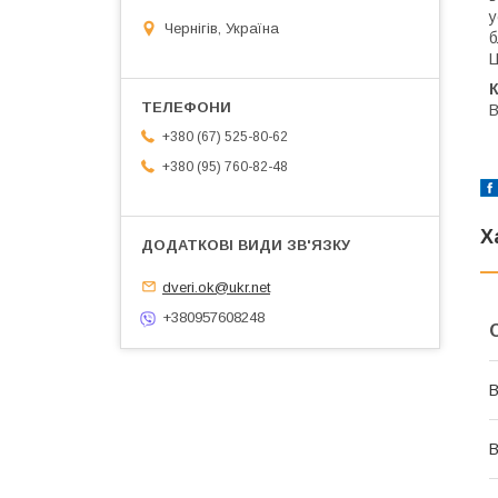
у
Чернігів, Україна
б
Ц
К
B
+380 (67) 525-80-62
+380 (95) 760-82-48
Х
dveri.ok@ukr.net
+380957608248
В
В