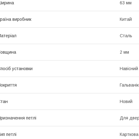
Ширина
63 мм
раїна виробник
Китай
атеріал
Сталь
Товщина
2 мм
посіб установки
Навісний
окриття
Гальвані
Стан
Новий
ризначення петлі
Для две
ип петлі
Карткова