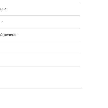
льне
на
ий комплект