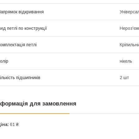
апрямок відкривання
Універса
ид петлі по конструкції
Нероз'єм
омплектація петлі
Кріпильн
олір
нікель
ількість підшипників
2 шт
нформація для замовлення
іна:
61 ₴