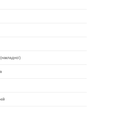
 (накладної)
ка
рей