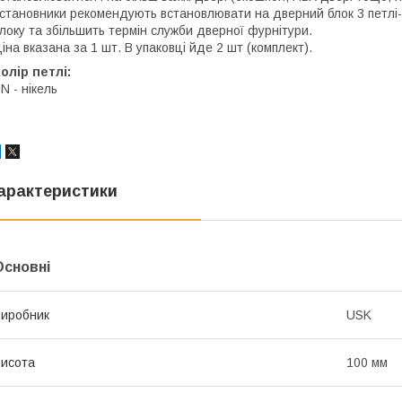
становники рекомендують встановлювати на дверний блок 3 петлі-
локу та збільшить термін служби дверної фурнітури.
іна вказана за 1 шт. В упаковці йде 2 шт (комплект).
олір петлі:
N - нікель
арактеристики
Основні
иробник
USK
исота
100 мм