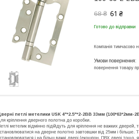
61 ₴
68 ₴
Готово до відправки
Компанія тимчасово 
повернення товару п
Дверні п
етлі метелики USK 4"*2.5"*2-2BB 33мм (100*63*2мм-2B
ля кріплення дверного полотна до коробки.
етлі метелик відмінно підійдуть для кріплення не важких дверей, т
становлюватися на дверне полотно завтовшки від 25мм і більше. Т
становлюватися і на більш важкі двері (екошпон, ПВХ двері тощо, як 