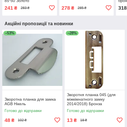
85*50 Золото
брон
241
278
318
₴
₴
283 ₴
285 ₴
Акційні пропозиції та новинки
–53%
–28%
Зворотня планка 045 (для
Зворотна планка для замка
міжкімнатного замку
AGB Нікель
2014/2018) Бронза
Готово до відправки
Готово до відправки
48
13
₴
₴
102 ₴
18 ₴