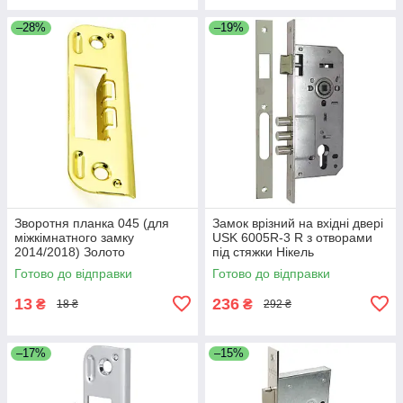
–28%
–19%
Зворотня планка 045 (для
Замок врізний на вхідні двері
міжкімнатного замку
USK 6005R-3 R з отворами
2014/2018) Золото
під стяжки Нікель
Готово до відправки
Готово до відправки
13
236
₴
₴
18 ₴
292 ₴
–17%
–15%