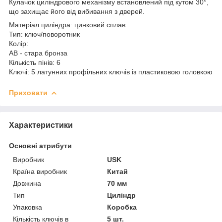
Кулачок циліндрового механізму встановлений під кутом 30°,
що захищає його від вибивання з дверей.
Матеріал циліндра: цинковий сплав
Тип: ключ/поворотник
Колір:
АВ - стара бронза
Кількість пінів: 6
Ключі: 5 латунних профільних ключів із пластиковою головкою
Приховати
Характеристики
Основні атрибути
Виробник
USK
Країна виробник
Китай
Довжина
70 мм
Тип
Циліндр
Упаковка
Коробка
Кількість ключів в
5 шт.