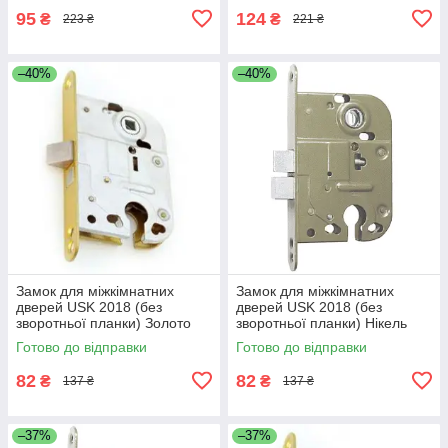
95
124
₴
₴
223 ₴
221 ₴
–40%
–40%
Замок для міжкімнатних
Замок для міжкімнатних
дверей USK 2018 (без
дверей USK 2018 (без
зворотньої планки) Золото
зворотньої планки) Нікель
Готово до відправки
Готово до відправки
82
82
₴
₴
137 ₴
137 ₴
–37%
–37%