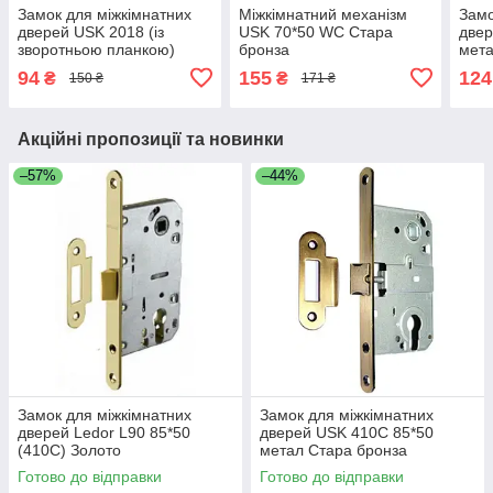
Замок для міжкімнатних
Міжкімнатний механізм
Замо
дверей USK 2018 (із
USK 70*50 WC Стара
двер
зворотньою планкою)
бронза
мета
Золото
94
155
124
₴
₴
150 ₴
171 ₴
Акційні пропозиції та новинки
–57%
–44%
Замок для міжкімнатних
Замок для міжкімнатних
дверей Ledor L90 85*50
дверей USK 410C 85*50
(410С) Золото
метал Стара бронза
Готово до відправки
Готово до відправки