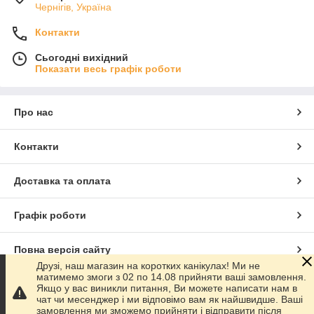
Чернігів, Україна
Контакти
Сьогодні вихідний
Показати весь графік роботи
Про нас
Контакти
Доставка та оплата
Графік роботи
Повна версія сайту
Друзі, наш магазин на коротких канікулах! Ми не
матимемо змоги з 02 по 14.08 прийняти ваші замовлення.
Сайт створено на маркетплейсі
Prom.ua
Якщо у вас виникли питання, Ви можете написати нам в
чат чи месенджер і ми відповімо вам як найшвидше. Ваші
замовлення ми зможемо прийняти і відправити після