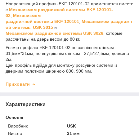
Направляющий профиль EKF 120101-02 применяется вместе
с
Механизмом раздвижной системы EKF 120101-
02
,
Механизмом
раздвижной системы EKF 120101
,
Механизмом раздвижн
ой системы USK 3015
и
Механизмом раздвижной системы USK 3026
, которые
рассчитаны на дверь весом до 80 кг.
Розмір профілю EKF 120101-02 по зовнішнім стінкам -
31,5мм*31мм, по внутрішнім стінкам - 27,5*27,5мм, довжина -
2м.
Цей профіль підійде для монтажу розсувної системи із
дверним полотном шириною 800, 900 мм.
Приховати
Характеристики
Основні
Виробник
USK
Висота
31 мм