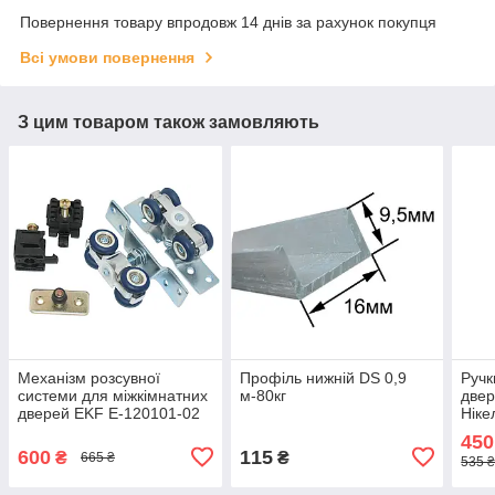
Повернення товару впродовж 14 днів за рахунок покупця
Всі умови повернення
З цим товаром також замовляють
Механізм розсувної
Профіль нижній DS 0,9
Ручк
системи для міжкімнатних
м-80кг
двер
дверей EKF E-120101-02
Ніке
(80кг)
450
600
115
₴
₴
665 ₴
535 ₴