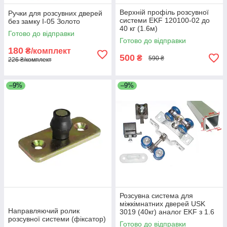
Верхній профіль розсувної
Ручки для розсувних дверей
системи EKF 120100-02 до
без замку I-05 Золото
40 кг (1.6м)
Готово до відправки
Готово до відправки
180
₴/комплект
500
₴
590 ₴
226 ₴/комплект
–9%
–9%
Розсувна система для
міжкімнатних дверей USK
Направляючий ролик
3019 (40кг) аналог EKF з 1.6
розсувної системи (фіксатор)
м профілем
Готово до відправки