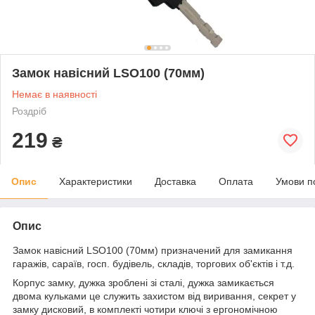
Замок навісний LSO100 (70мм)
Немає в наявності
Роздріб
219
₴
Опис
Характеристики
Доставка
Оплата
Умови п
Опис
Замок навісний LSO100 (70мм) призначений для замикання
гаражів, сараїв, госп. будівель, складів, торгових об'єктів і т.д.
Корпус замку, дужка зроблені зі сталі, дужка замикається
двома кульками це служить захистом від виривання, секрет у
замку дисковий, в комплекті чотири ключі з ергономічною