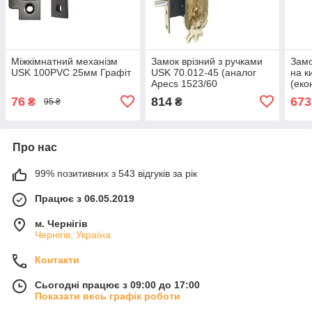
Міжкімнатний механізм
Замок врізний з ручками
Замо
USK 100PVC 25мм Графіт
USK 70.012-45 (аналог
на к
Apecs 1523/60
(еко
BS45*70мм) Стара бронза
цилі
76
814
673
₴
₴
95 ₴
двер
55м
Про нас
99% позитивних з 543 відгуків за рік
Працює з 06.05.2019
м. Чернігів
Чернігів, Україна
Контакти
Сьогодні працює з 09:00 до 17:00
Показати весь графік роботи