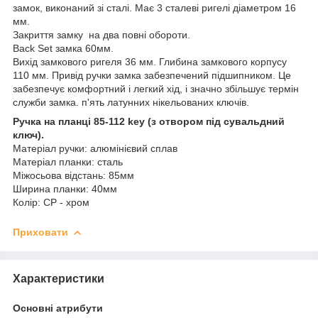
замок, виконаний зі сталі. Має 3 сталеві ригелі діаметром 16
мм.
Закриття замку на два повні обороти.
Back Set замка 60мм.
Вихід замкового ригеля 36 мм. Глибина замкового корпусу
110 мм. Привід ручки замка забезпечений підшипником. Це
забезпечує комфортний і легкий хід, і значно збільшує термін
служби замка. п'ять латунних нікельованих ключів.
Ручка на планці 85-112 key (з отвором під сувальдний
ключ).
Матеріал ручки: алюмінієвий сплав
Матеріал планки: сталь
Міжосьова відстань: 85мм
Ширина планки: 40мм
Колір: CP - хром
Приховати
Характеристики
Основні атрибути