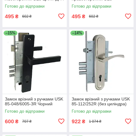
ЦИЛІНДРА
Готово до відправки
Готово до відправки
495
495
₴
₴
602 ₴
602 ₴
–15%
–14%
Замок врізний з ручками USK
Замок врізний з ручками USK
85-048/6005-3R Чорний
85-112/252R (без циліндра)
Готово до відправки
Готово до відправки
600
922
₴
₴
707 ₴
1 074 ₴