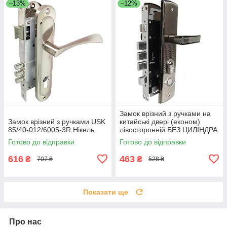
–13%
–12%
Замок врізний з ручками на
Замок врізний з ручками USK
китайські двері (економ)
85/40-012/6005-3R Нікель
лівосторонній БЕЗ ЦИЛІНДРА
Готово до відправки
Готово до відправки
616
463
₴
₴
707 ₴
528 ₴
Показати ще
Про нас