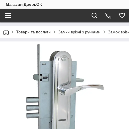
Магазин Двері.ОК
Товари та послуги
Замки врізні з ручками
Замок вріз