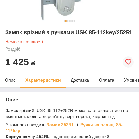
Замок врізний з ручками USK 85-112key/252RL
Немає в наявності
Роздріб
1 425
₴
Опис
Характеристики
Доставка
Оплата
Умови 
Опис
Замок врізний USK 85-112+252R може встановлюватися на
вхідні металеві та дерев'яні двері, ворота, хвіртки і т.д.
У комплект входить
Замок 252RL
і
Ручки на планці 85-
112key
.
Корпус замку 252RL
- односпрямований дверний