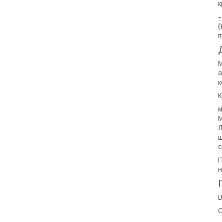
к
(
п
М
а
к
К
м
ш
с
П
н
В
О