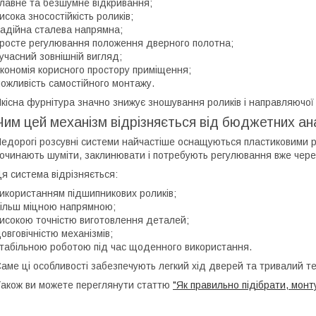
лавне та безшумне відкривання;
исока зносостійкість роликів;
адійна сталева напрямна;
росте регулювання положення дверного полотна;
учасний зовнішній вигляд;
кономія корисного простору приміщення;
ожливість самостійного монтажу.
кісна фурнітура значно знижує зношування роликів і направляючої н
Чим цей механізм відрізняється від бюджетних ан
едорогі розсувні системи найчастіше оснащуються пластиковими р
очинають шуміти, заклинювати і потребують регулювання вже через 
я система відрізняється:
икористанням підшипникових роликів;
ільш міцною напрямною;
исокою точністю виготовлення деталей;
овговічністю механізмів;
табільною роботою під час щоденного використання.
аме ці особливості забезпечують легкий хід дверей та тривалий тер
акож ви можете переглянути статтю
"Як правильно підібрати, мон