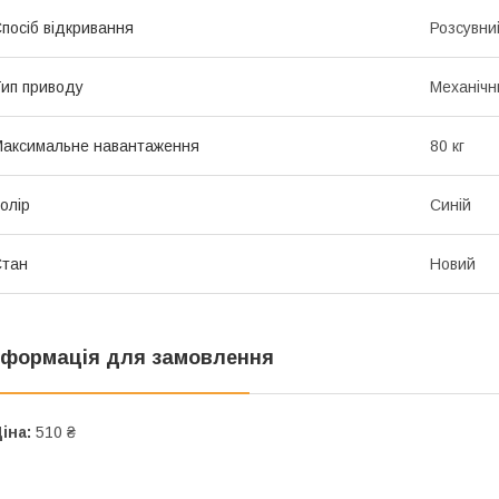
посіб відкривання
Розсувни
ип приводу
Механічн
аксимальне навантаження
80 кг
олір
Синій
Стан
Новий
нформація для замовлення
іна:
510 ₴