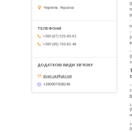
(
Чернігів, Україна
п
р
-
п
-
+380 (67) 525-80-62
(
в
+380 (95) 760-82-48
-
(
з
dveri.ok@ukr.net
+380957608248
с
п
-
(
н
-
(