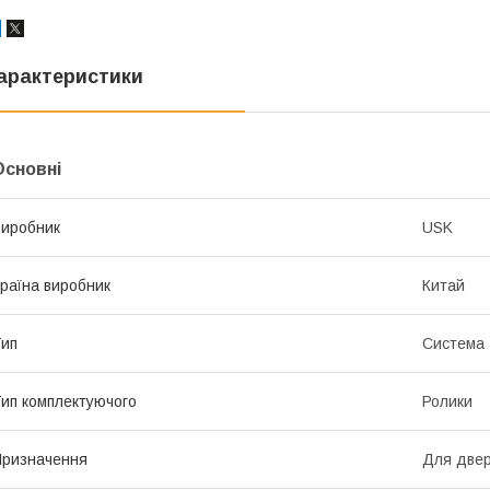
арактеристики
Основні
иробник
USK
раїна виробник
Китай
ип
Система
ип комплектуючого
Ролики
ризначення
Для две