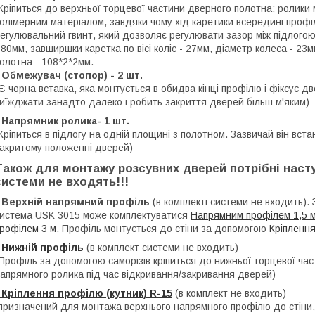
Кріпиться до верхньої торцевої частини дверного полотна; ролики
олімерним матеріалом, завдяки чому хід каретики всередині профіл
егулювальний гвинт, який дозволяє регулювати зазор між підлог
 80мм, завширшки каретка по вісі коліс - 27мм, діаметр колеса - 2
олотна - 108*2*2мм.
 Обмежувач (стопор) - 2 шт.
Є чорна вставка, яка монтується в обидва кінці профілю і фіксує д
иїжджати занадто далеко і робить закриття дверей більш м'яким)
 Напрямник ролика- 1 шт.
Кріпиться в підлогу на одній площині з полотном. Зазвичай він вст
акритому положенні дверей)
Також для монтажу розсувних дверей потрібні насту
системи не входять!!!
- Верхній напрямний профіль
(в комплекті системи не входить). 
истема USK 3015 може комплектуватися
Напрямним профілем 1,5 
рофілем 3 м
. Профіль монтується до стіни за допомогою
Кріплення
 Нижній профіль
(в комплект системи не входить)
Профіль за допомогою саморізів кріпиться до нижньої торцевої ча
апрямного ролика під час відкривання/закривання дверей)
 Кріплення профілю (кутник) R-15
(в комплект не входить)
призначений для монтажа верхнього напрямного профілю до стіни,