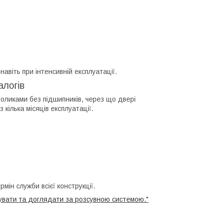
авіть при інтенсивній експлуатації.
алогів
оликами без підшипників, через що двері
кілька місяців експлуатації.
мін служби всієї конструкції.
тувати та доглядати за розсувною системою."