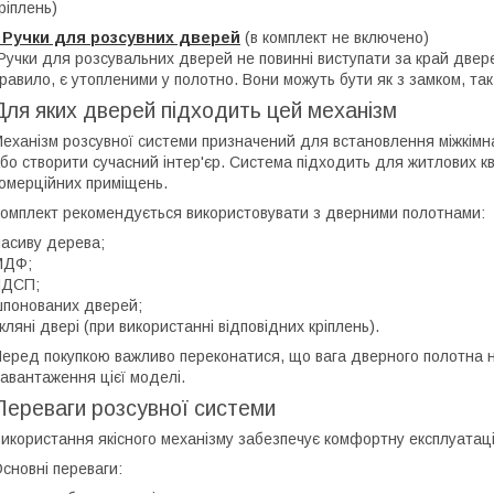
ріплень)
- Ручки для розсувних дверей
(в комплект не включено)
Ручки для розсувальних дверей не повинні виступати за край двер
равило, є утопленими у полотно. Вони можуть бути як з замком, так 
Для яких дверей підходить цей механізм
еханізм розсувної системи призначений для встановлення міжкімн
бо створити сучасний інтер'єр. Система підходить для житлових ква
омерційних приміщень.
омплект рекомендується використовувати з дверними полотнами:
асиву дерева;
МДФ;
ЛДСП;
понованих дверей;
кляні двері (при використанні відповідних кріплень).
еред покупкою важливо переконатися, що вага дверного полотна
авантаження цієї моделі.
Переваги розсувної системи
икористання якісного механізму забезпечує комфортну експлуатаці
сновні переваги: