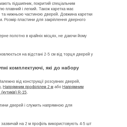
 мають підшипник, покритий спеціальним
ю плавний і легкий. Також каретка має
ою та нижньою частиною дверей. Довжина каретки
3мм. Розмір пластини для закріплення дверного
верне полотно в крайніх місцях, не даючи йому
ановлюється на відстані 2-5 см від торця дверей у
пні комплектуючі, які до набору
Залежно від конструкції розсувних дверей,
м
,
Напрямним профілілем 2 м
або
Напрямним
 (кутиків) R-15
.
стини дверей і служить напрямною для
 зазвичай на 2 м профіль використовують 4-5 шт