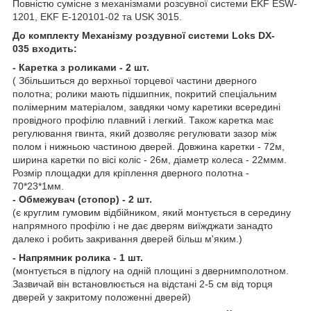
Повністю сумісне з механізмами розсувної системи EKF ESW-
1201, EKF E-120101-02 та USK 3015.
До комплекту Механізму роздувної системи Loks DX-
035 входить:
- Каретка з роликами - 2 шт.
( Збільшиться до верхньої торцевої частини дверного
полотна; ролики мають підшипник, покритий спеціальним
полімерним матеріалом, завдяки чому каретики всередині
провідного профілю плавний і легкий. Також каретка має
регулювання гвинта, який дозволяє регулювати зазор між
полом і нижньою частиною дверей. Довжина каретки - 72м,
ширина каретки по вісі коліс - 26м, діаметр колеса - 22ммм.
Розмір площадки для кріплення дверного полотна -
70*23*1мм.
- Обмежувач (стопор) - 2 шт.
(є круглим гумовим відбійником, який монтується в середину
напрямного профілю і не дає дверям виїжджати занадто
далеко і робить закривання дверей більш м'яким.)
- Напрямник ролика - 1 шт.
(монтується в підлогу на одній площині з двернимполотном.
Зазвичай він встановлюється на відстані 2-5 см від торця
дверей у закритому положенні дверей)