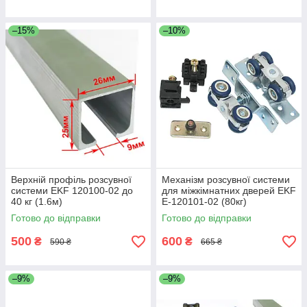
–15%
–10%
Верхній профіль розсувної
Механізм розсувної системи
системи EKF 120100-02 до
для міжкімнатних дверей EKF
40 кг (1.6м)
E-120101-02 (80кг)
Готово до відправки
Готово до відправки
500
600
₴
₴
590 ₴
665 ₴
–9%
–9%