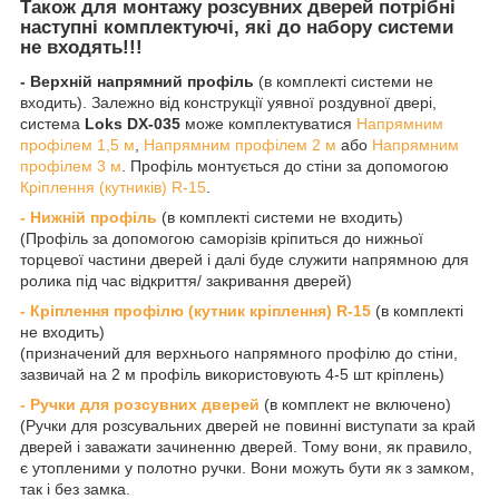
Також для монтажу розсувних дверей потрібні
наступні комплектуючі, які до набору системи
не входять!!!
- Верхній напрямний профіль
(в комплекті системи не
входить). Залежно від конструкції уявної роздувної двері,
система
Loks DX-035
може комплектуватися
Напрямним
профілем 1,5 м
,
Напрямним профілем 2 м
або
Напрямним
профілем 3 м
. Профіль монтується до стіни за допомогою
Кріплення (кутників) R-15
.
- Нижній профіль
(в комплекті системи не входить)
(Профіль за допомогою саморізів кріпиться до нижньої
торцевої частини дверей і далі буде служити напрямною для
ролика під час відкриття/ закривання дверей)
- Кріплення профілю (кутник кріплення) R-15
(в комплекті
не входить)
(призначений для верхнього напрямного профілю до стіни,
зазвичай на 2 м профіль використовують 4-5 шт кріплень)
- Ручки для розсувних дверей
(в комплект не включено)
(Ручки для розсувальних дверей не повинні виступати за край
дверей і заважати зачиненню дверей. Тому вони, як правило,
є утопленими у полотно ручки. Вони можуть бути як з замком,
так і без замка.