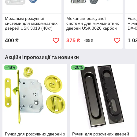
Механізм розсувної
Механізм розсувної
Розс
системи для міжкімнатних
системи для міжкімнатних
міжк
дверей USK 3019 (40кг)
дверей USK 3026 карбон
DX-0
аналог EKF
(80кг) аналог EKF
з 1,
400
375
1 0
₴
₴
405 ₴
Акційні пропозиції та новинки
–48%
–20%
Ручки для розсувних дверей з
Ручки для розсувних дверей