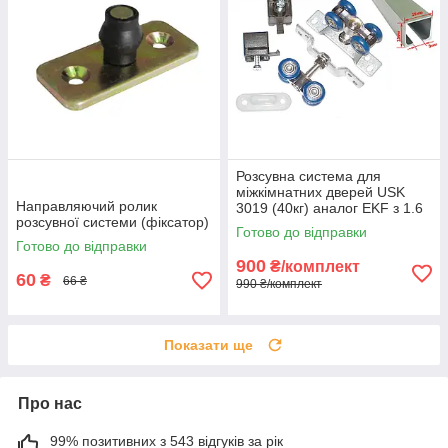
Розсувна система для
міжкімнатних дверей USK
Направляючий ролик
3019 (40кг) аналог EKF з 1.6
розсувної системи (фіксатор)
м профілем
Готово до відправки
Готово до відправки
900
₴/комплект
60
₴
66 ₴
990 ₴/комплект
Показати ще
Про нас
99% позитивних з 543 відгуків за рік