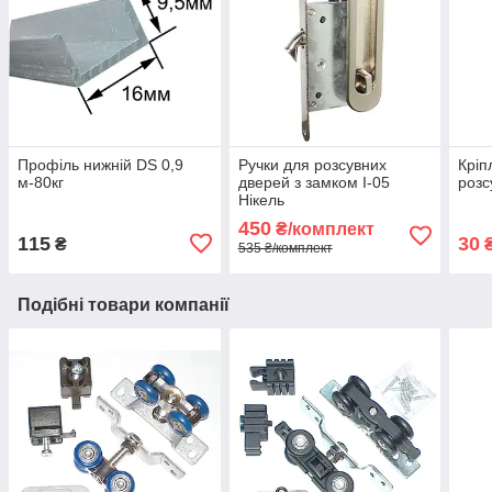
Профіль нижній DS 0,9
Ручки для розсувних
Кріп
м-80кг
дверей з замком I-05
розс
Нікель
450
₴/комплект
115
30
₴
535 ₴/комплект
Подібні товари компанії