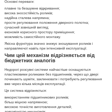
Основні переваги:
плавне та безшумне відкривання;
висока зносостійкість роликів;
надійна сталева напрямна;
просте регулювання положення дверного полотна;
сучасний зовнішній вигляд;
економія корисного простору приміщення;
можливість самостійного монтажу.
Якісна фурнітура значно знижує зношування роликів і
направляючої навіть при інтенсивній експлуатації.
Чим цей механізм відрізняється від
бюджетних аналогів
Недорогі розсувні системи найчастіше оснащуються
пластиковими роликами без підшипників, через що двері
починають шуміти, заклинювати і потребують регулювання
вже через кілька місяців експлуатації.
Ця система відрізняється:
використанням підшипникових роликів;
більш міцною напрямною;
високою точністю виготовлення деталей;
довговічністю механізмів;